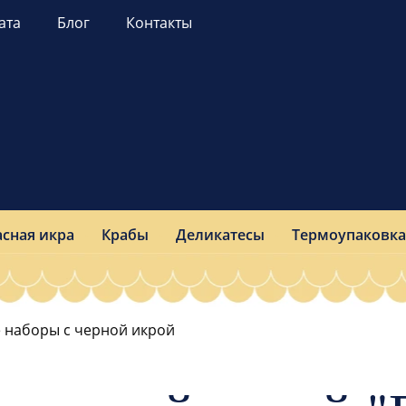
ата
Блог
Контакты
асная икра
Крабы
Деликатесы
Термоупаковка
 наборы c черной икрой