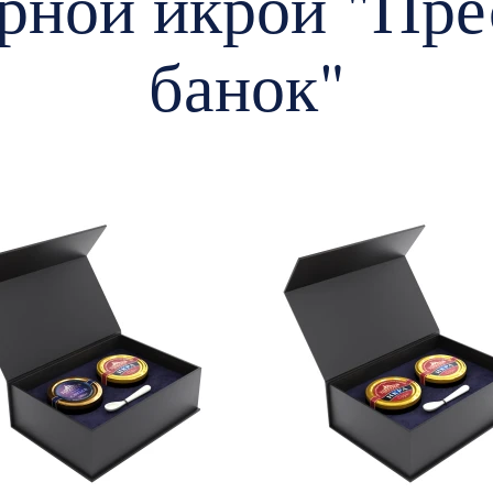
рной икрой "Пре
банок"