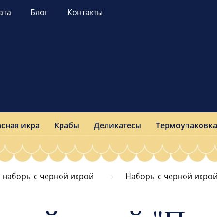
ата
Блог
Контакты
асная икра
Крабы
Деликатесы
Термоупаковка
 наборы c черной икрой
Наборы с черной икрой