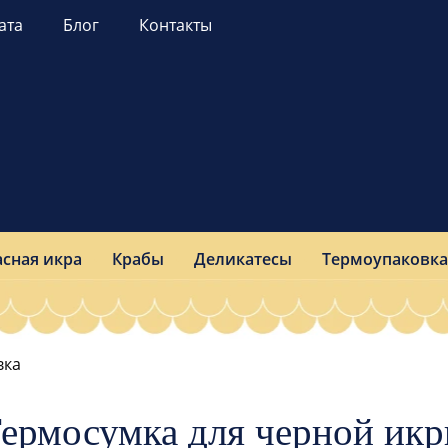
ата
Блог
Контакты
асная икра
Крабы
Деликатесы
Термоупаковка
вка
ермосумка для черной ик