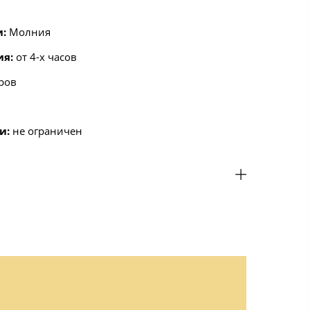
и:
Молния
ия
:
от 4-х часов
ров
и:
не ограничен