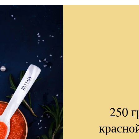
250 г
красно