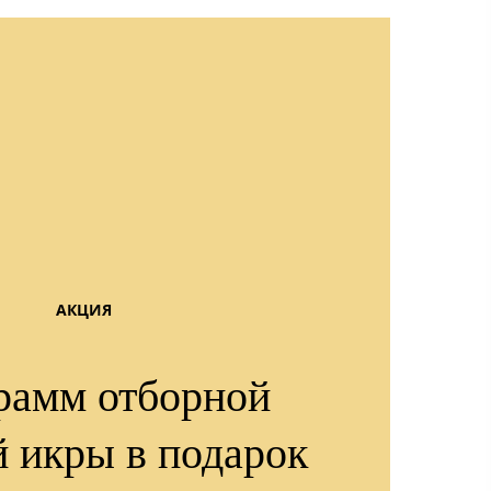
АКЦИЯ
рамм отборной
й икры в подарок