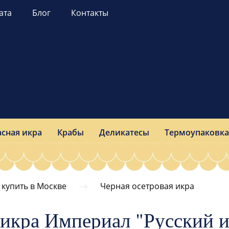
ата
Блог
Контакты
асная икра
Крабы
Деликатесы
Термоупаковка
 купить в Москве
Черная осетровая икра
 икра Империал "Русский и