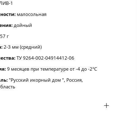
ЛИВ-1
ности:
малосольная
ения:
дойный
57 г
а:
2-3 мм (средний)
ества:
ТУ 9264-002-04914412-06
ия:
9 месяцев при температуре от -4 до -2°С
ль:
"Русский икорный дом ", Россия,
область