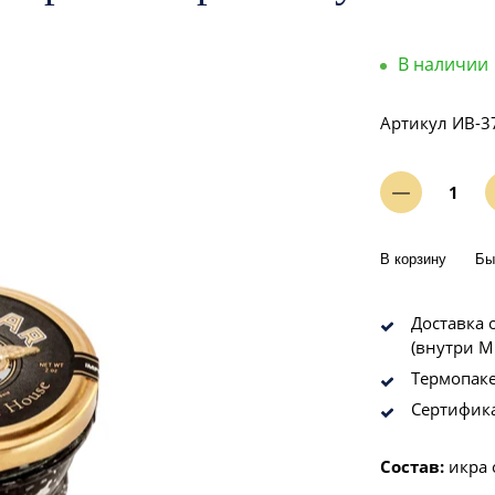
В наличии
Артикул
ИВ-3
В корзину
Бы
Доставка о
(внутри М
Термопаке
Сертифик
Состав:
икра 