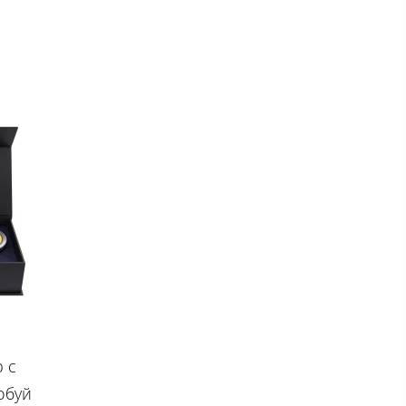
 с
обуй