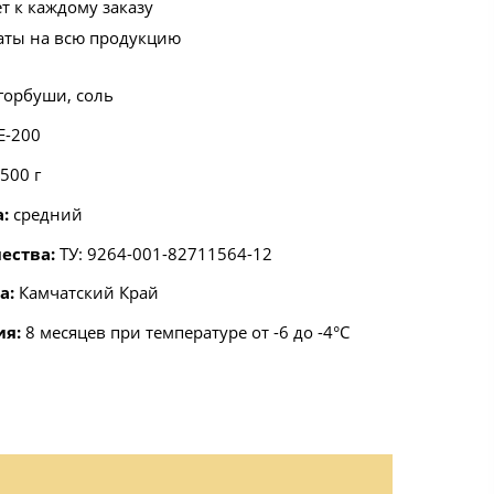
т к каждому заказу
аты на всю продукцию
горбуши, соль
E-200
500 г
а:
средний
ества:
ТУ: 9264-001-82711564-12
а:
Камчатский Край
ия:
8 месяцев при температуре от -6 до -4°С