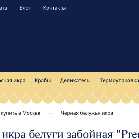
ата
Блог
Контакты
асная икра
Крабы
Деликатесы
Термоупаковка
 купить в Москве
Черная белужья икра
икра белуги забойная "Pre