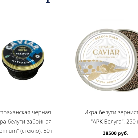
страханская черная
Икра белуги зернист
ра белуги забойная
"АРК Белуга", 250 
emium" (стекло), 50 г
38500 руб.