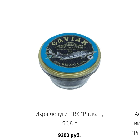
Икра белуги РВК "Раскат",
А
56,8 г
ик
"Pr
9200 руб.