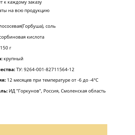
т к каждому заказу
аты на всю продукцию
лососевая(Горбуша), соль
сорбиновая кислота
150 г
а:
крупный
ества:
ТУ: 9264-001-82711564-12
ия:
12 месяцев при температуре от -6 до -4°С
ль:
ИД "Горкунов", Россия, Смоленская область