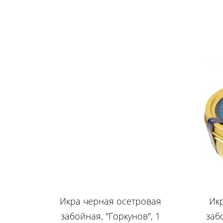
Икра черная осетровая
Ик
забойная, "Горкунов", 1
заб